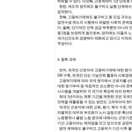
하락할 수 있다. 다섯째, 근로계약이 1년 단위
한편, 제도적 장치에도 불구하고 실행 단계에서
집약된다.
첫째, 고용허가제에도 불구하고 총 도입 규모는 
업연수생 제도의 시행에서 유발된 사회적 문제점
다. 둘째, 단기적인 인력 공급 부족뿐만 아니라 
동3권을 보장하게 됨으로써, 장차에는 이들의 
국가신인도와 경쟁력이 약화되고 있다고 지적되
주장이다.
4. 향후 과제
먼저, 외국인 근로자의 고용허가제에 대한 평가
DB 구축, 외국인 단순 기능인력 활용의 사회경
고용허가제에 따라 외국 현지에서 근로자를 선발하
대한 동기부여 등 직접적인 요소뿐만 아니라 문화
시스템을 개발하되 각 국가의 특성에 따라 탄력적
최대 3년이라는 체류 기간을 제한한 것은 외국
인력을 재활용할 수 있는 방안도 고려되어야 한다
외국인 근로자에 대한 교육, 평가, 복지 수준,
차별적인 대우와 부조화가 노사 갈등으로 확산되지
노동행위나 불법 노동 분규에 대해서는 근로기준
기간 고용이라는 제약점을 안고 있으므로 공정하
법적 제재에도 불구하고 고용허가 기간 이후 불