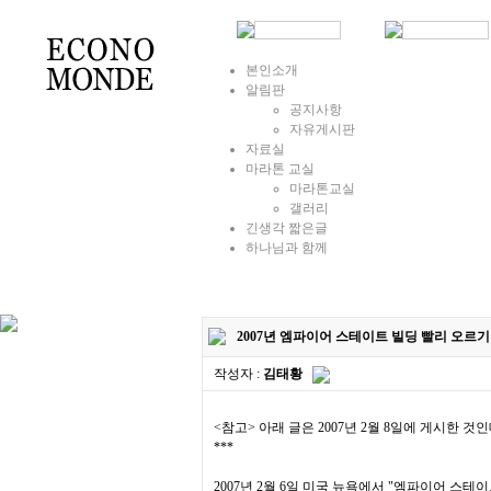
본인소개
알림판
공지사항
자유게시판
자료실
마라톤 교실
마라톤교실
갤러리
긴생각 짧은글
하나님과 함께
2007년 엠파이어 스테이트 빌딩 빨리 오르기
작성자 :
김태황
<참고> 아래 글은 2007년 2월 8일에 게시한 
***
2007년 2월 6일 미국 뉴욕에서 "엠파이어 스테