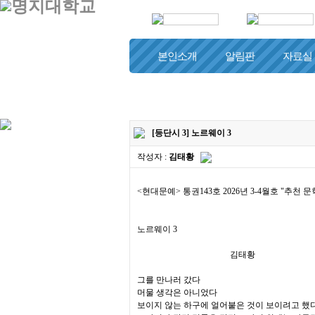
본인소개
알림판
자료실
하나님과 함께
[등단시 3] 노르웨이 3
작성자 :
김태황
<현대문예> 통권143호 2026년 3-4월호 "추천 
노르웨이 3
김태황
그를 만나러 갔다
머물 생각은 아니었다
보이지 않는 하구에 얼어붙은 것이 보이려고 했