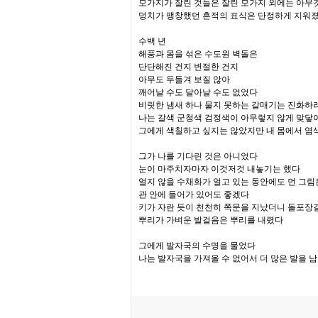
모가지가 잘린 것들은 잘린 모가지 외에는 아무
덩치가 팽창했던 흔적의 표식은 단정하게 지워
수백 년
해풍과 몸을 섞은 수도원 벽돌은
단단해진 건지 변절한 건지
아무도 두들겨 보질 않아
깨어날 수도 달아날 수도 없었다
비릿한 냄새 하나 물지 못하는 갈매기는 진화하
나는 갈색 군청색 검정색이 아무렇지 않게 맞닿아
그에게 색칠하고 싶지는 않았지만 내 몸에서 염
그가 나를 기다린 것은 아니었다
눈이 마주치자마자 이것저것 내놓기는 했다
얼지 않을 수채화가 얼고 있는 동안에도 먼 그
관 안에 들어가 있어도 좋겠다
키가 자란 듯이 천천히 쪽문을 지났더니 돌포장
뿌리가 가벼운 발걸음은 뿌리를 내렸다
그에게 발자국의 수명을 물었다
나는 발자국을 가져올 수 없어서 더 많은 발을 