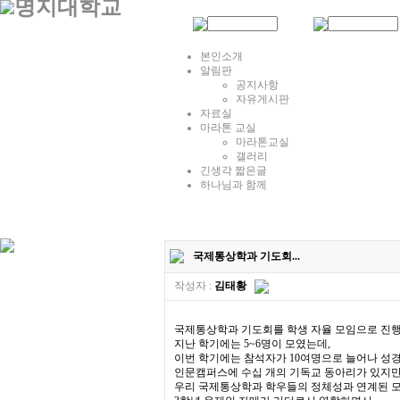
본인소개
알림판
공지사항
자유게시판
자료실
마라톤 교실
마라톤교실
갤러리
긴생각 짧은글
하나님과 함께
국제통상학과 기도회...
작성자 :
김태황
국제통상학과 기도회를 학생 자율 모임으로 진행
지난 학기에는 5~6명이 모였는데,
이번 학기에는 참석자가 10여명으로 늘어나 성
인문캠퍼스에 수십 개의 기독교 동아리가 있지
우리 국제통상학과 학우들의 정체성과 연계된 