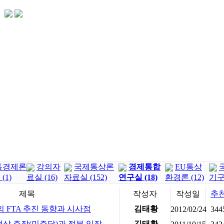
동경제론
강의자
국제통상론
경제통합
EU통상
(1)
료실 (16)
자료실 (152)
연구실 (18)
환경론 (12)
기구론
제목
작성자
작성일
추
의 FTA 추진 동향과 시사점
김태황
2012/02/24
344
협상 주장(민주당)과 정부 입장
김태황