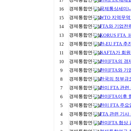
17
경제통합연구실
국제통상세미나 
16
경제통합연구실
WTO 지역무역
15
경제통합연구실
FTA와 기업전
14
경제통합연구실
13
KORUS FTA_Her
경제통합연구실
한-EU FTA 
12
경제통합연구실
NAFTA가 회
11
경제통합연구실
한미FTA의 경
10
경제통합연구실
한미FTA와 기
9
경제통합연구실
한국의 정부규
8
경제통합연구실
한미 FTA 관련
7
경제통합연구실
한미FTA이후 
6
경제통합연구실
한미 FTA 주
5
경제통합연구실
FTA 관련 기사
4
경제통합연구실
한미FTA 협상 
3