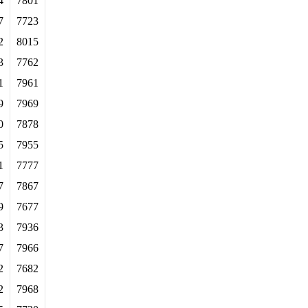
4
7801
7
7723
2
8015
3
7762
1
7961
9
7969
0
7878
5
7955
1
7777
7
7867
9
7677
3
7936
7
7966
2
7682
2
7968