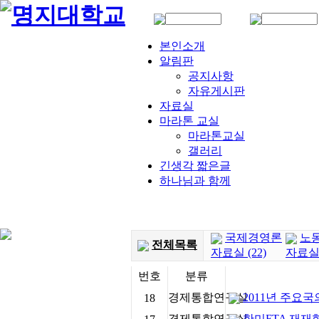
본인소개
알림판
공지사항
자유게시판
자료실
마라톤 교실
마라톤교실
갤러리
긴생각 짧은글
하나님과 함께
국제경영론
노
전체목록
자료실 (22)
자료실 
번호
분류
경제통합연구실
2011년 주요국
18
경제통합연구실
한미FTA 재재