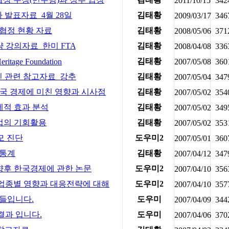
2011/10/15
342
발표자료_4월 28일
김태황
2009/03/17
346
협정 현황 자료
김태황
2008/05/06
371
략 강의자료_한미 FTA
김태황
2008/04/08
336
김태황
itage Foundation
2007/05/08
360
추진 관련 참고자료_강추
김태황
2007/05/04
347
원국 경제에 미친 영향과 시사점
김태황
2007/05/02
354
제적 효과 분석
김태황
2007/05/02
349
업의 기회활용
김태황
2007/05/02
353
모 진단
도우미2
2007/05/01
360
 통계
김태황
2007/04/12
347
향후 한국경제에 관한 논문
도우미2
2007/04/10
356
요업종별 영향과 대응전략에 대해
도우미2
2007/04/10
357
 들입니다.
도우미
2007/04/09
344
결과 입니다.
도우미
2007/04/06
370