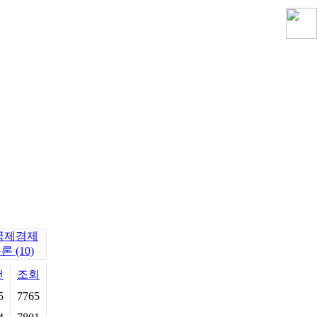
국제경제
 (10)
천
조회
5
7765