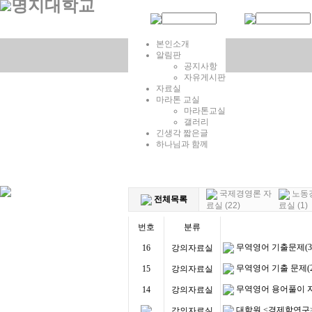
본인소개
알림판
공지사항
자유게시판
자료실
마라톤 교실
마라톤교실
갤러리
긴생각 짧은글
하나님과 함께
국제경영론 자
노동
전체목록
료실 (22)
료실 (1)
번호
분류
무역영어 기출문제(3
16
강의자료실
무역영어 기출 문제(2
15
강의자료실
무역영어 용어풀이 
14
강의자료실
대학원 <경제학연구>
강의자료실