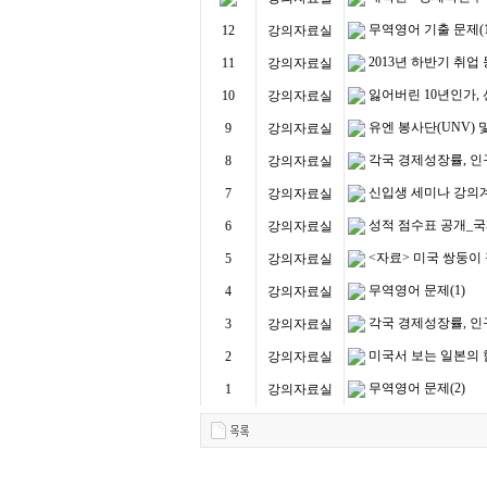
무역영어 기출 문제(1
12
강의자료실
2013년 하반기 취업
11
강의자료실
잃어버린 10년인가,
10
강의자료실
유엔 봉사단(UNV)
9
강의자료실
각국 경제성장률, 인
8
강의자료실
신입생 세미나 강의계
7
강의자료실
성적 점수표 공개_
6
강의자료실
<자료> 미국 쌍둥이
5
강의자료실
무역영어 문제(1)
4
강의자료실
각국 경제성장률, 인
3
강의자료실
미국서 보는 일본의 힘.
2
강의자료실
무역영어 문제(2)
1
강의자료실