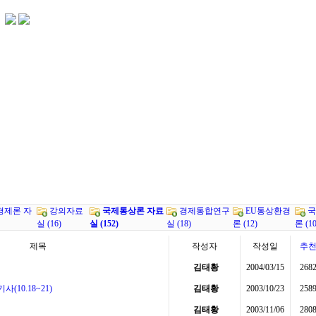
경제론 자
강의자료
국제통상론 자료
경제통합연구
EU통상환경
국
실 (16)
실 (152)
실 (18)
론 (12)
론 (10
제목
작성자
작성일
추
김태황
2004/03/15
268
(10.18~21)
김태황
2003/10/23
258
김태황
2003/11/06
280