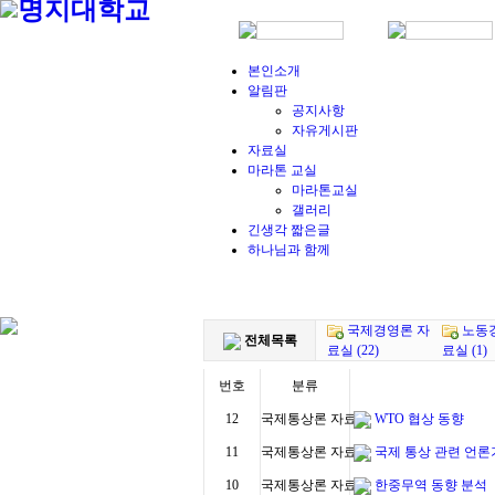
본인소개
알림판
공지사항
자유게시판
자료실
마라톤 교실
마라톤교실
갤러리
긴생각 짧은글
하나님과 함께
국제경영론 자
노동
전체목록
료실 (22)
료실 (1)
번호
분류
12
국제통상론 자료실
WTO 협상 동향
11
국제통상론 자료실
국제 통상 관련 언론기사
10
국제통상론 자료실
한중무역 동향 분석