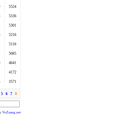
9
5524
8
5336
2
5301
8
5216
2
5116
2
5085
9
4641
2
4172
5
3571
5
6
7
8
by
VoZzang.net