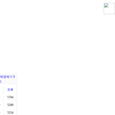
제경제기구
)
천
조회
2
5704
9
5590
8
5554