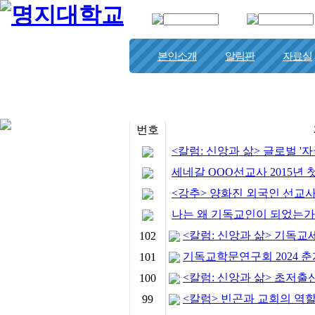
본인소개
알림판
자료실
하나님과 함께
번호
<칼럼: 신앙과 삶> 글로벌 '자국
세네갈 OOO선교사 2015년 
<강추> 양화진 외국인 선교
나는 왜 기독교인이 되었는가
<칼럼: 신앙과 삶> 기독교세
102
기독교학문연구회 2024 
101
<칼럼: 신앙과 삶> 초저출산
100
<칼럼> 빈곤과 교회의 역
99